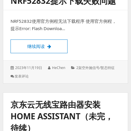
NRF52832提示下载失败问题
题
NRF52832使用官方例程无法下载程序 使用官方例程，
提示Error: Flash Downloa…
NRF52832提示下载失败问题
继续阅读
发
作
分
2023年11月19日
HeChen
2架空外施信号/暂态特征
表
者：
类：
: NRF52832
发表评论
于：
提
示
下
载
京东云无线宝路由器安装
失
败
HOME ASSISTANT（未完，
问
题
待续）