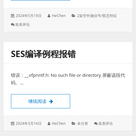
发
作
分
2024年5月19日
HeChen
2架空外施信号/暂态特征
表
者：
类：
: 架
发表评论
于：
空
型
故
障
SES编译例程报错
指
示
器
FJY05
错误：__vfprintf.h: No such file or directory 屏蔽该段代
闪
灯
码。…
测
试
SES编译例程报错
继续阅读
发
作
分
: SES
2024年3月16日
HeChen
未分类
发表评论
表
者：
类：
编
于：
译