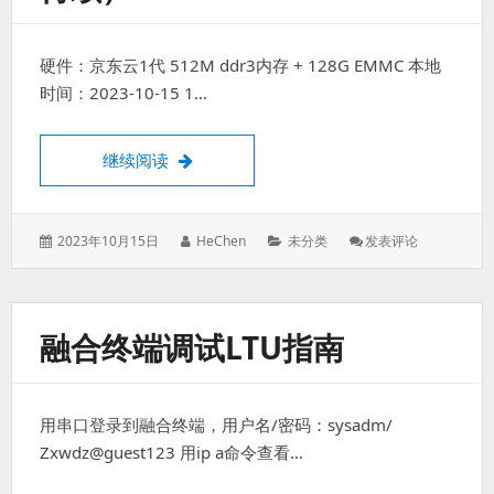
硬件：京东云1代 512M ddr3内存 + 128G EMMC 本地
时间：2023-10-15 1…
京东云无线宝路由器安装home assistant
继续阅读
发
作
分
: 京
2023年10月15日
HeChen
未分类
发表评论
表
者：
类：
东
于：
云
无
线
融合终端调试LTU指南
宝
路
由
器
用串口登录到融合终端，用户名/密码：sysadm/
安
装
Zxwdz@guest123 用ip a命令查看…
Home
Assistant（