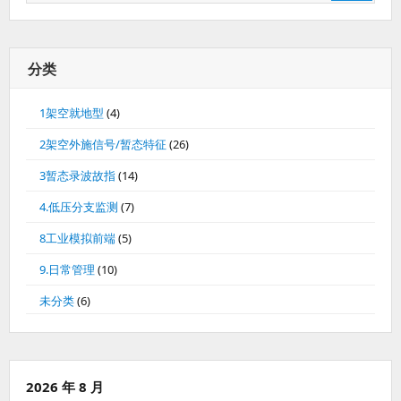
索：
分类
1架空就地型
(4)
2架空外施信号/暂态特征
(26)
3暂态录波故指
(14)
4.低压分支监测
(7)
8工业模拟前端
(5)
9.日常管理
(10)
未分类
(6)
2026 年 8 月