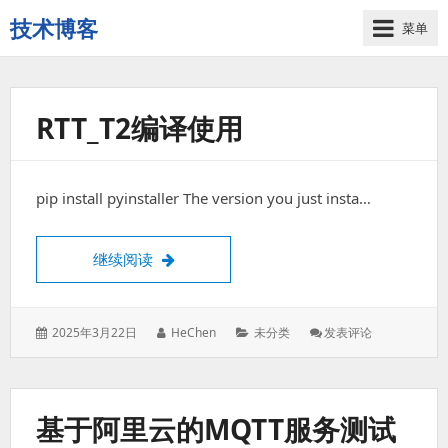
技术博客
菜单
技
术
博
客
RTT_T2编译使用
pip install pyinstaller The version you just insta…
rtt_t2编译使用
继续阅读
发
作
分
: Rtt_t2
2025年3月22日
HeChen
未分类
发表评论
表
者：
类：
编
于：
译
使
用
基于阿里云的MQTT服务测试