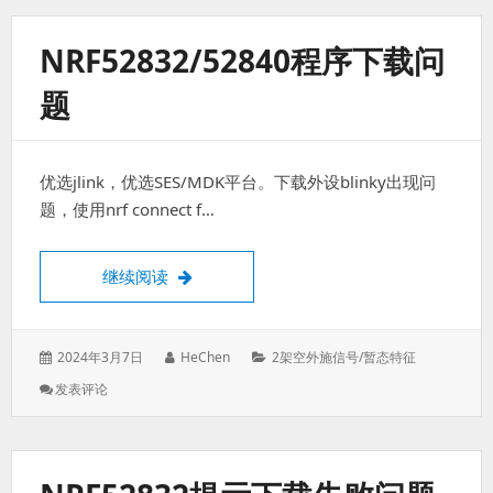
例
程
NRF52832/52840程序下载问
报
错
题
优选jlink，优选SES/MDK平台。下载外设blinky出现问
题，使用nrf connect f…
Nrf52832/52840程序下载问题
继续阅读
发
作
分
2024年3月7日
HeChen
2架空外施信号/暂态特征
表
者：
类：
: Nrf52832/52840
发表评论
于：
程
序
下
载
问