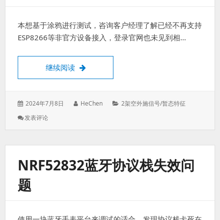
本想基于涂鸦进行测试，咨询客户经理了解已经不再支持
ESP8266等非官方设备接入，登录官网也未见到相…
基于阿里云的MQTT服务测试
继续阅读
发
作
分
2024年7月8日
HeChen
2架空外施信号/暂态特征
表
者：
类：
: 基
发表评论
于：
于
阿
里
云
NRF52832蓝牙协议栈失效问
的
MQTT
题
服
务
测
试
使用一块蓝牙手表平台来调试的适合，发现协议栈卡死在