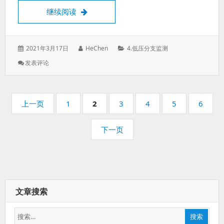
完，
融合终端调试LTU指南
继续阅读
待
续）
发
作
分
2021年3月17日
HeChen
4.低压分支监测
表
者：
类：
: 融
发表评论
于：
合
终
端
分
调
页
页
页
页
页
页
页
上一页
1
2
3
4
5
6
试
码：
码：
码：
码：
码：
码：
LTU
指
下一页
南
文章搜索
搜
搜索