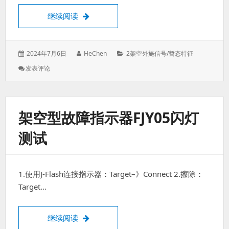
TX62-W通过自带协议栈实现MQTT联网过程
继续阅读
发
作
分
2024年7月6日
HeChen
2架空外施信号/暂态特征
表
者：
类：
: TX62-
发表评论
于：
W
通
过
自
架空型故障指示器FJY05闪灯
带
协
测试
议
栈
实
现
1.使用J-Flash连接指示器：Target–》Connect 2.擦除：
MQTT
联
Target…
网
过
程
架空型故障指示器FJY05闪灯测试
继续阅读