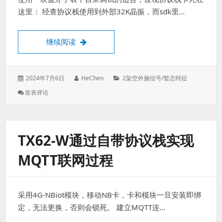
这里： 经查协议栈使用到外部32K晶振，而sdk里…
nRF52832蓝牙协议栈失效问题
继续阅读
发
作
分
2024年7月6日
HeChen
2架空外施信号/暂态特征
表
者：
类：
: NRF52832
发表评论
于：
蓝
牙
协
议
TX62-W通过自带协议栈实现
栈
失
MQTT联网过程
效
问
题
采用4G-NBiot模块，移动NB卡，卡和模块一旦安装即绑
定，无法更换，否则会锁死。 建立MQTT连…