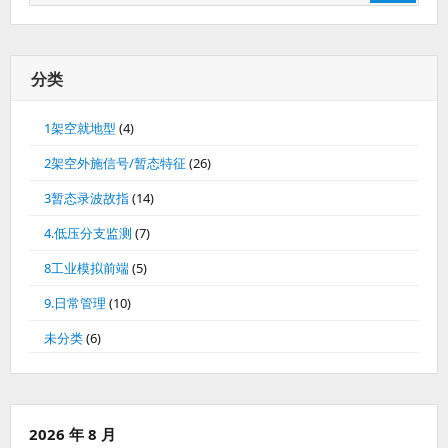
索：
分类
1架空就地型
(4)
2架空外施信号/暂态特征
(26)
3暂态录波故指
(14)
4.低压分支监测
(7)
8工业模拟前端
(5)
9.日常管理
(10)
未分类
(6)
2026 年 8 月