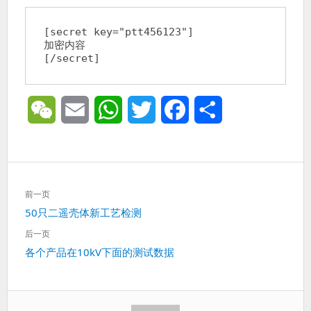
[secret key="ptt456123"]

加密内容

[/secret]
W
E
W
T
F
分
e
m
h
w
a
享
C
a
a
i
c
文
h
i
t
t
e
前一页
章
上
50只二遥壳体新工艺检测
导
a
l
s
t
b
一
航
后一页
篇：
t
A
e
o
下
各个产品在10kV下面的测试数据
一
p
r
o
篇：
p
k